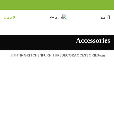
منو
0
تومان
Accessories
همه
ACCESSORIES
DECOR
FURNITURE
KITCHEN
LIGHTING
ACCESSORIES
IMPERDIET MAURIS A NONTIN
ACCESSORIES
POTENTI PARTURIENT PARTURIE