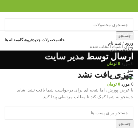
مرور دسته ها
جستجو
خانه
محصولات جدید
فروشگاه
مقاله ها
ورود / ثبت نام
منوی اشتباه انتخاب شده
0
علاقه مندی
ارسال توسط
مدیر سایت
0
مقايسه
0
مورد
0
تومان
منو
چیزی یافت نشد
0
مورد
0
تومان
با عرض پوزش، اما نتیجه ای برای درخواست شما یافت نشد. شاید
جستجو به شما کمک کند تا مطلب مرتبطی پیدا کنید.
جستجو