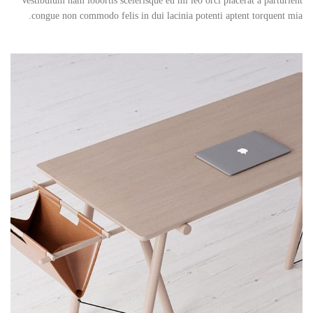
Vestibulum nam lobortis scelerisque eu mi leo orci placerat a parturient
congue non commodo felis in dui lacinia potenti aptent torquent mia.