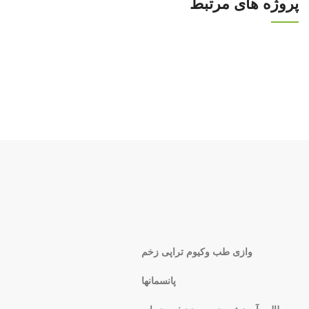
پروژه های مرتبط
Decor
Et vestibulum quis a suspendisse
وازی طب وکیوم تراپی زخم
پانسمانها